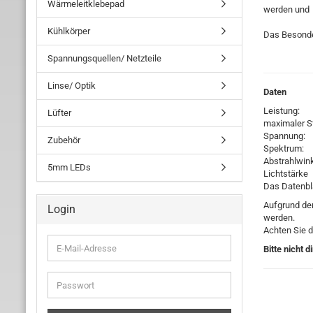
Wärmeleitklebepad
werden und 
Kühlkörper
Das Besonder
Spannungsquellen/ Netzteile
Linse/ Optik
Daten
Leist
Lüfter
maximale
Spann
Zubehör
Spekt
Abstrahl
5mm LEDs
Lichtstärke
Das Datenbl
Aufgrund de
Login
werden.
Achten Sie d
E-
Bitte nicht 
Mail-
Adresse
Passwort