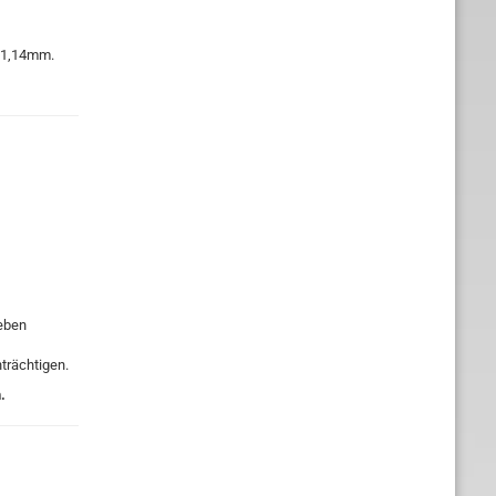
/ 1,14mm.
ieben
trächtigen.
.