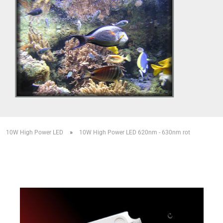
»
»
10W High Power LED
10W High Power LED 620nm - 630nm rot