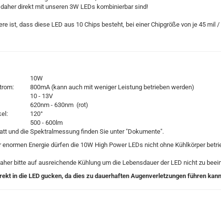
daher direkt mit unseren 3W LEDs kombinierbar sind!
e ist, dass diese LED aus 10 Chips besteht, bei einer Chipgröße von je 45 mil 
ung:
10W
r Strom:
800mA (kann auch mit weniger Leistung betrieben werden)
ung:
10 - 13V
rum:
620nm - 630nm (rot)
winkel:
120°
500 - 600lm
att und die Spektralmessung finden Sie unter "Dokumente".
r enormen Energie dürfen die 10W High Power LEDs nicht ohne Kühlkörper betr
aher bitte auf ausreichende Kühlung um die Lebensdauer der LED nicht zu beein
direkt in die LED gucken, da dies zu dauerhaften Augenverletzungen führen kann