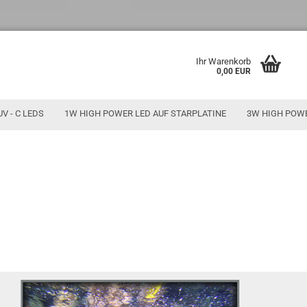
Ihr Warenkorb
0,00 EUR
UV - C LEDS
1W HIGH POWER LED AUF STARPLATINE
3W HIGH POW