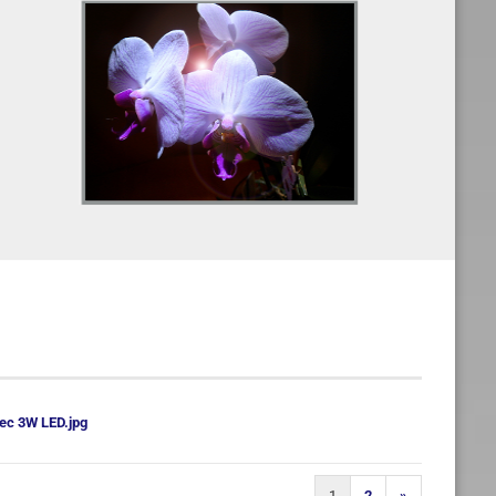
ec 3W LED.jpg
1
2
»