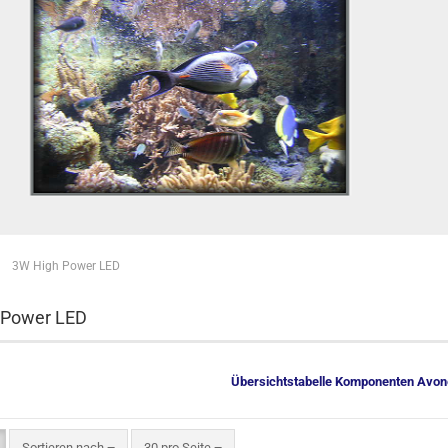
»
3W High Power LED
 Power LED
Übersichtstabelle Komponenten Avon
Sortieren nach
pro Seite
Sortieren nach
30 pro Seite