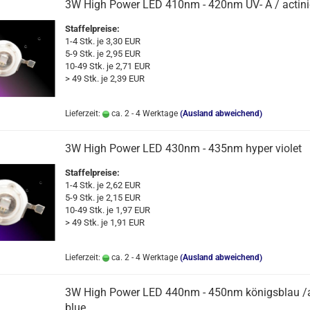
3W High Power LED 410nm - 420nm UV- A / actini
Staffelpreise:
1-4 Stk. je 3,30 EUR
5-9 Stk. je 2,95 EUR
10-49 Stk. je 2,71 EUR
> 49 Stk. je 2,39 EUR
Lieferzeit:
ca. 2 - 4 Werktage
(Ausland abweichend)
3W High Power LED 430nm - 435nm hyper violet
Staffelpreise:
1-4 Stk. je 2,62 EUR
5-9 Stk. je 2,15 EUR
10-49 Stk. je 1,97 EUR
> 49 Stk. je 1,91 EUR
Lieferzeit:
ca. 2 - 4 Werktage
(Ausland abweichend)
3W High Power LED 440nm - 450nm königsblau /a
blue