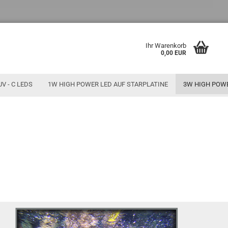
Ihr Warenkorb
0,00 EUR
UV - C LEDS
1W HIGH POWER LED AUF STARPLATINE
3W HIGH POW