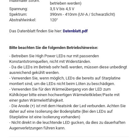
maximaler Strom:
betrieben werden)
Spannung:
3,5 V bis 4,5 V
Spektrum:
390nm - 410nm (UV-A / Schwarzlicht)
Abstrahlwinkel:
120°
Das Datenblatt finden Sie hier:
Datenblatt.pdf
Bitte beachten Sie die folgenden Betriebshinweise:
- Betreiben Sie High Power LEDs nur mit passenden
Konstantstromquellen, nicht mit Widerständen.
- Da die LEDs im Betrieb sehr heiß werden, müssen diese unbedingt
ausreichend gekühlt werden.
- Verwenden Sie, wenn möglich, LEDs die bereits auf Starplatine
montiert sind, um die LEDs nicht beim Löten zu beschädigen.
- Verwenden Sie für den Wärmeübergang von der LED zum
Kühlkörper bitte einen hochwertigen Wärmeleitkleber/Paste mit
einer guten Wärmeleitfähigkeit.
- Die Anode (+) ist mit dem Heatsink der Led verbunden. Achten Sie
daher auf eine Isolierung der Bodenplatte (Bei den LEDs auf
Starplatine ist eine Isolierung vorhanden)
- Nicht direkt in die leuchtende LED gucken, da dies zu dauerhaften
Augenverletzungen führen kann.