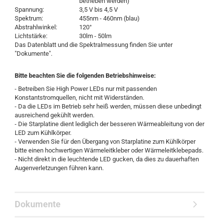
betrieben werden)
Spannung:
3,5 V bis 4,5 V
Spektrum:
455nm - 460nm (blau)
Abstrahlwinkel:
120°
Lichtstärke:
30lm - 50lm
Das Datenblatt und die Spektralmessung finden Sie unter
"Dokumente".
Bitte beachten Sie die folgenden Betriebshinweise:
- Betreiben Sie High Power LEDs nur mit passenden
Konstantstromquellen, nicht mit Widerständen.
- Da die LEDs im Betrieb sehr heiß werden, müssen diese unbedingt
ausreichend gekühlt werden.
- Die Starplatine dient lediglich der besseren Wärmeableitung von der
LED zum Kühlkörper.
- Verwenden Sie für den Übergang von Starplatine zum Kühlkörper
bitte einen hochwertigen Wärmeleitkleber oder Wärmeleitklebepads.
- Nicht direkt in die leuchtende LED gucken, da dies zu dauerhaften
Augenverletzungen führen kann.
Dokumente