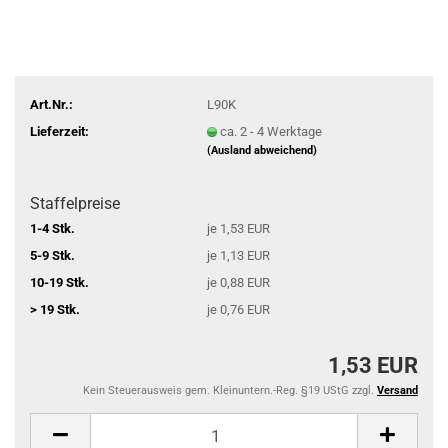
Art.Nr.:
L90K
Lieferzeit:
ca. 2 - 4 Werktage
(Ausland abweichend)
Staffelpreise
1-4 Stk.
je 1,53 EUR
5-9 Stk.
je 1,13 EUR
10-19 Stk.
je 0,88 EUR
> 19 Stk.
je 0,76 EUR
1,53 EUR
Kein Steuerausweis gem. Kleinuntern.-Reg. §19 UStG zzgl.
Versand