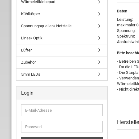
Wärmeleitklebepad
Daten
Kühlkörper
Leist
maximale
Spannungsquellen/ Netzteile
Spann
Spekt
Linse/ Optik
Abstrahl
Lüfter
Bitte beacht
- Betreiben 
Zubehör
- Da die LED
- Die Starpl
5mm LEDs
- Verwenden 
Wärmeleitkl
- Nicht dire
Login
E-
Mail-
Adresse
Herstell
Passwort