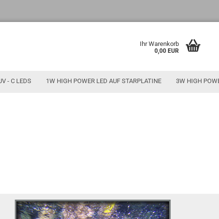
Ihr Warenkorb
0,00 EUR
UV - C LEDS
1W HIGH POWER LED AUF STARPLATINE
3W HIGH POW