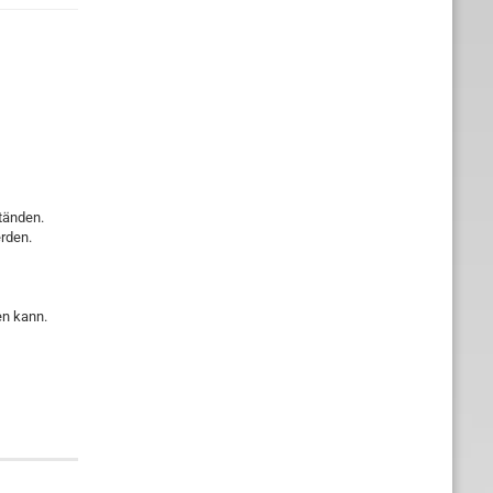
tänden.
rden.
en kann.