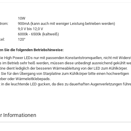
ung:
10W
r Strom:
900mA (kann auch mit weniger Leistung betrieben werden)
ung:
9,0 V bis 12,0 V
rum:
6000k - 6500k (kaltweiß)
winkel:
120°
en Sie die folgenden Betriebshinweise:
Sie High Power LEDs nur mit passenden Konstantstromquellen, nicht mit Widers
s im Betrieb sehr heiß werden, müssen diese unbedingt ausreichend gekühlt we
atine dient lediglich der besseren Wärmeableitung von der LED zum Kühlkörper.
Sie für den Übergang von Starplatine zum Kühlkörper bitte einen hochwertigen
eber oder Wärmeleitklebepads.
kt in die leuchtende LED gucken, da dies zu dauerhaften Augenverletzungen führ
er Informationen