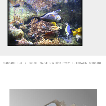
»
»
Standard LEDs
6000k - 6500k 10W High Power LED kaltweiß - Standard